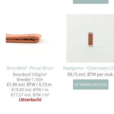
e
e
e
e
Boordstof - Pecan Bruin
Naaigaren - Gütermann 2
€4,15 incl. BTW per stuk
Boordstof 250g/m²
Breedte 1.10m
e
€1,90 incl. BTW / 0,10 m
€19,00 incl. BTW / m
€17,27 incl. BTW / m²
Uitverkocht
e