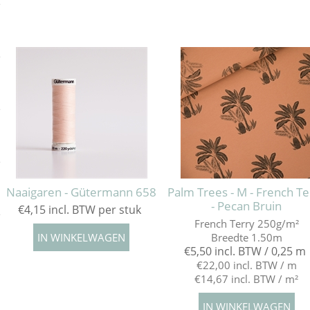
e
e
e
e
Naaigaren - Gütermann 658
Palm Trees - M - French Te
- Pecan Bruin
€4,15 incl. BTW per stuk
e
French Terry 250g/m²
Breedte 1.50m
€5,50 incl. BTW / 0,25 m
€22,00 incl. BTW / m
€14,67 incl. BTW / m²