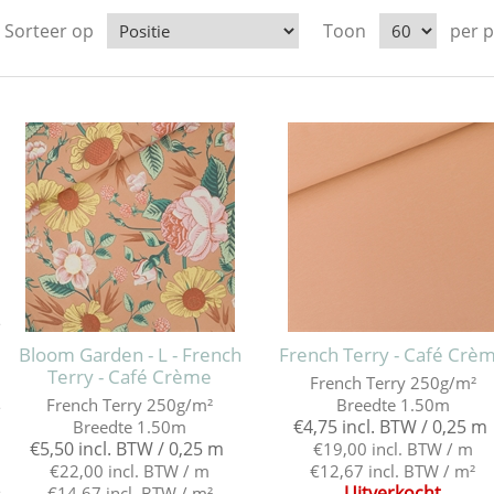
Sorteer op
Toon
per 
e
Bloom Garden - L - French
French Terry - Café Crè
Terry - Café Crème
French Terry 250g/m²
French Terry 250g/m²
Breedte 1.50m
e
€4,75 incl. BTW / 0,25 m
Breedte 1.50m
€5,50 incl. BTW / 0,25 m
€19,00 incl. BTW / m
€22,00 incl. BTW / m
€12,67 incl. BTW / m²
Uitverkocht
€14,67 incl. BTW / m²
e