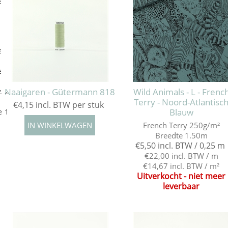
e 5
e 4
e 3
Naaigaren - Gütermann 818
Wild Animals - L - Frenc
e 2
Terry - Noord-Atlantisc
€4,15 incl. BTW per stuk
Blauw
e 1
French Terry 250g/m²
Breedte 1.50m
€5,50 incl. BTW / 0,25 m
€22,00 incl. BTW / m
€14,67 incl. BTW / m²
Uitverkocht - niet meer
leverbaar