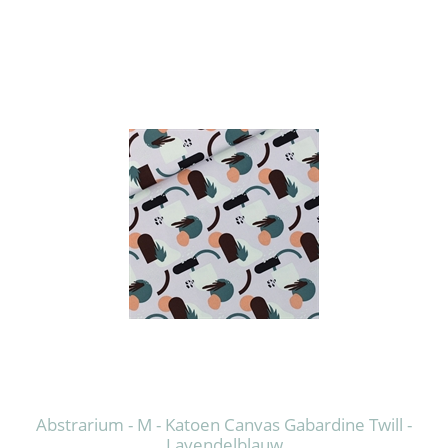
Abstrarium - M - Katoen Canvas Gabardine Twill -
Lavendelblauw