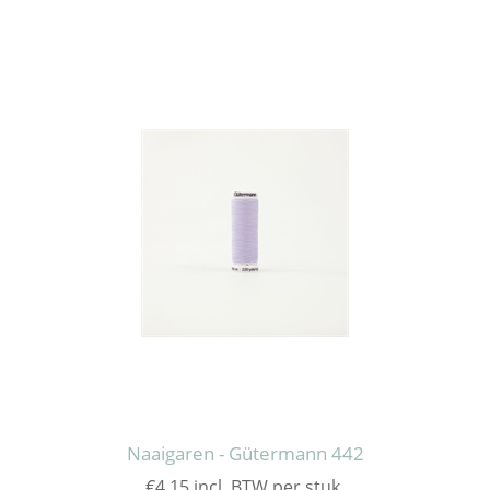
Naaigaren - Gütermann 442
€4,15 incl. BTW per stuk