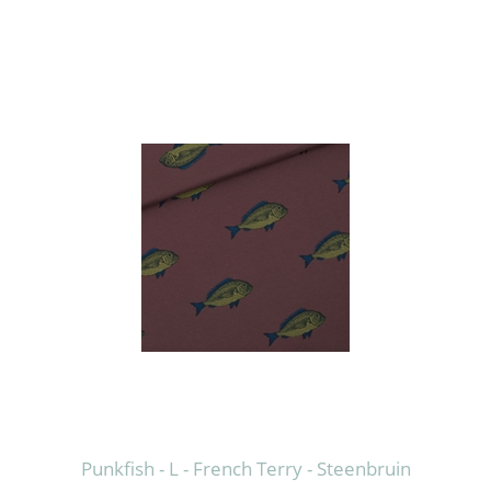
Punkfish - L - French Terry - Steenbruin