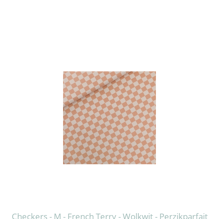
Checkers - M - French Terry - Wolkwit - Perzikparfait