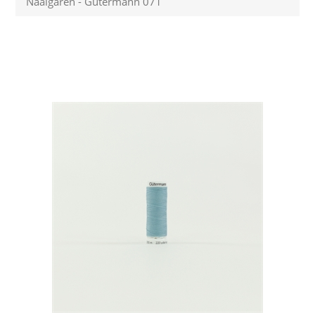
Naaigaren - Gütermann 071