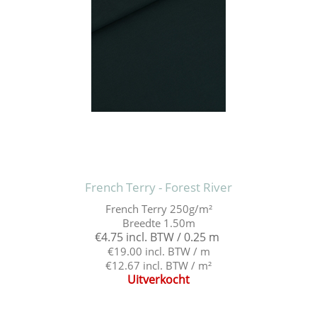
French Terry - Forest River
French Terry 250g/m²
Breedte 1.50m
€4.75 incl. BTW / 0.25 m
€19.00 incl. BTW / m
€12.67 incl. BTW / m²
Uitverkocht