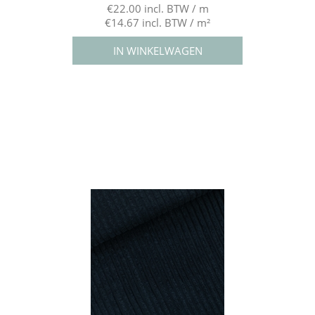
€22.00 incl. BTW / m
€14.67 incl. BTW / m²