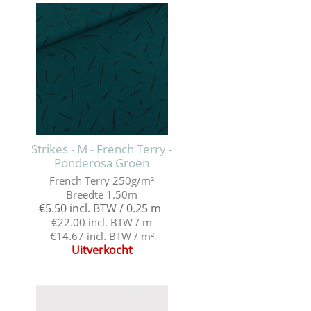
Strikes - M - French Terry -
Ponderosa Groen
French Terry 250g/m²
Breedte 1.50m
€5.50 incl. BTW / 0.25 m
€22.00 incl. BTW / m
€14.67 incl. BTW / m²
Uitverkocht