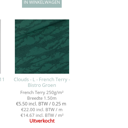
11
Clouds - L - French Terry -
Bistro Groen
French Terry 250g/m²
Breedte 1.50m
€5.50 incl. BTW / 0.25 m
€22.00 incl. BTW / m
€14.67 incl. BTW / m²
Uitverkocht