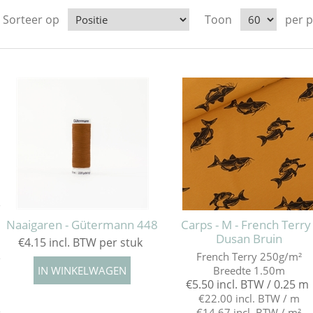
Sorteer op
Toon
per 
e
Naaigaren - Gütermann 448
Carps - M - French Terry 
Dusan Bruin
€4.15 incl. BTW per stuk
French Terry 250g/m²
e
Breedte 1.50m
€5.50 incl. BTW / 0.25 m
€22.00 incl. BTW / m
€14.67 incl. BTW / m²
e