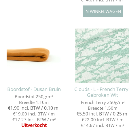
e
e
e
e
Boordstof - Dusan Bruin
Clouds - L - French Terry 
Gebroken Wit
Boordstof 250g/m²
Breedte 1.10m
French Terry 250g/m²
€1.90 incl. BTW / 0.10 m
Breedte 1.50m
e
€5.50 incl. BTW / 0.25 m
€19.00 incl. BTW / m
€17.27 incl. BTW / m²
€22.00 incl. BTW / m
Uitverkocht
€14.67 incl. BTW / m²