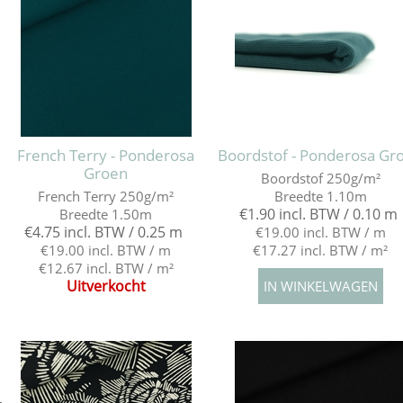
French Terry - Ponderosa
Boordstof - Ponderosa Gr
Groen
Boordstof 250g/m²
French Terry 250g/m²
Breedte 1.10m
€1.90 incl. BTW / 0.10 m
Breedte 1.50m
€4.75 incl. BTW / 0.25 m
€19.00 incl. BTW / m
€19.00 incl. BTW / m
€17.27 incl. BTW / m²
€12.67 incl. BTW / m²
Uitverkocht