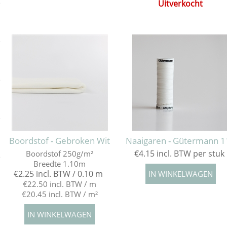
Uitverkocht
e
e
e
e
Boordstof - Gebroken Wit
Naaigaren - Gütermann 1
€4.15 incl. BTW per stuk
Boordstof 250g/m²
e
Breedte 1.10m
€2.25 incl. BTW / 0.10 m
€22.50 incl. BTW / m
€20.45 incl. BTW / m²