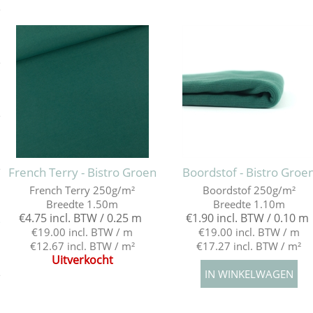
e
e
e
e
French Terry - Bistro Groen
Boordstof - Bistro Groe
French Terry 250g/m²
Boordstof 250g/m²
Breedte 1.50m
Breedte 1.10m
€4.75 incl. BTW / 0.25 m
€1.90 incl. BTW / 0.10 m
e
€19.00 incl. BTW / m
€19.00 incl. BTW / m
€12.67 incl. BTW / m²
€17.27 incl. BTW / m²
Uitverkocht
e