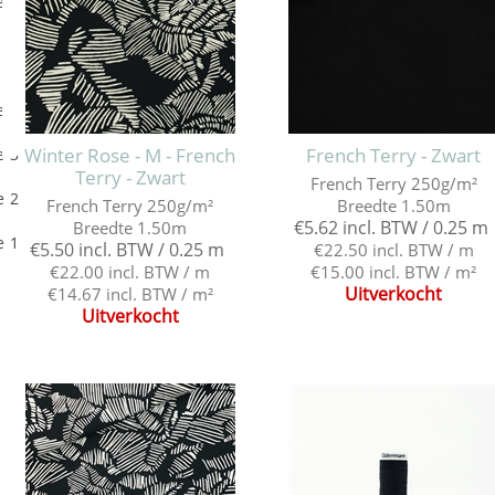
e 5
e 4
Winter Rose - M - French
French Terry - Zwart
e 3
Terry - Zwart
French Terry 250g/m²
e 2
French Terry 250g/m²
Breedte 1.50m
€5.62 incl. BTW / 0.25 m
Breedte 1.50m
e 1
€5.50 incl. BTW / 0.25 m
€22.50 incl. BTW / m
€22.00 incl. BTW / m
€15.00 incl. BTW / m²
Uitverkocht
€14.67 incl. BTW / m²
Uitverkocht