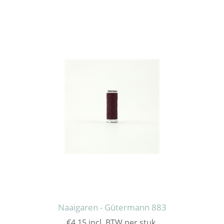
Naaigaren - Gütermann 883
€4.15 incl. BTW per stuk