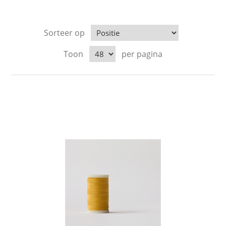
Sorteer op
Toon
per pagina