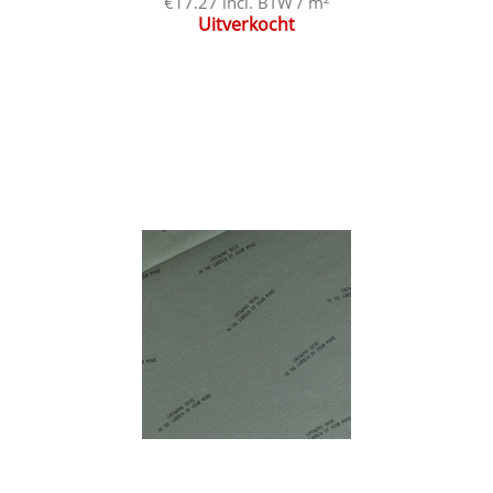
€17.27 incl. BTW / m²
Uitverkocht