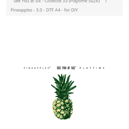
See You at Six - Collectie 33 (Playtime Su26)
/
Pineapples - 3.0 - DTF A4 - for DIY