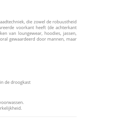
raadtechniek, die zowel de robuustheid
tureerde voorkant heeft (de achterkant
aken van loungewear, hoodies, jassen,
 vooral gewaardeerd door mannen, maar
in de droogkast
n voorwassen.
kelijkheid.