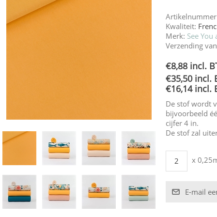
Artikelnummer
Kwaliteit:
Frenc
Merk:
See You a
Verzending van
€8,88 incl. 
€35,50 incl.
€16,14 incl.
De stof wordt 
bijvoorbeeld éé
cijfer 4 in.
De stof zal uit
x 0,25