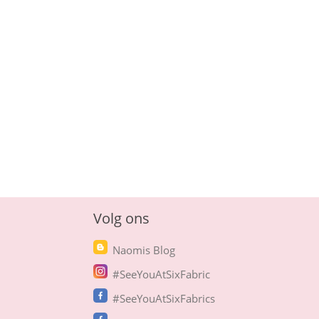
Volg ons
Naomis Blog
#SeeYouAtSixFabric
#SeeYouAtSixFabrics