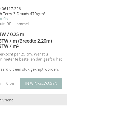
:
06117.226
h Terry 3-Draads 470g/m²
t Six
uit:
BE - Lommel
BTW / 0,25 m
 BTW / m (Breedte 2.20m)
 BTW / m²
verkocht per 25 cm. Wenst u
n meter te bestellen dan geeft u het
eraard uit één stuk geknipt worden.
m
= 0,5m