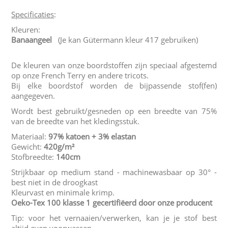
Specificaties
:
Kleuren:
Banaangeel
(Je kan Gütermann kleur 417 gebruiken)
De kleuren van onze boordstoffen zijn speciaal afgestemd
op onze French Terry en andere tricots.
Bij elke boordstof worden de bijpassende stof(fen)
aangegeven.
Wordt best gebruikt/gesneden op een breedte van 75%
van de breedte van het kledingsstuk.
Materiaal:
97% katoen
+ 3% elastan
Gewicht:
420g/m²
Stofbreedte:
140cm
Strijkbaar op medium stand - machinewasbaar op 30° -
best niet in de droogkast
Kleurvast en minimale krimp.
Oeko-Tex 100 klasse 1 gecertifiëerd door onze producent
Tip: voor het vernaaien/verwerken, kan je je stof best
altijd even voorwassen.