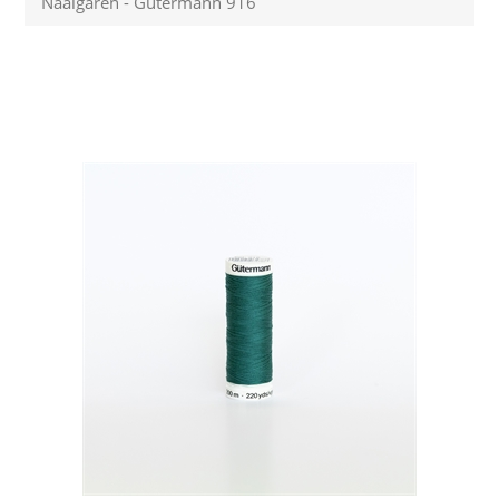
Naaigaren - Gütermann 916