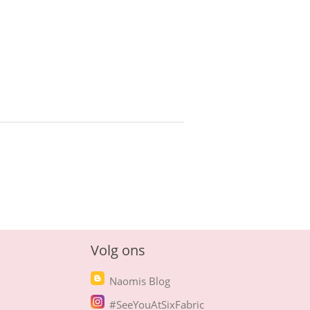
Volg ons
Naomis Blog
#SeeYouAtSixFabric