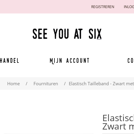
REGISTREREN
INLO
handel
Mijn account
Co
Home
/
Fournituren
/
Elastisch Tailleband - Zwart me
Elastis
Zwart m