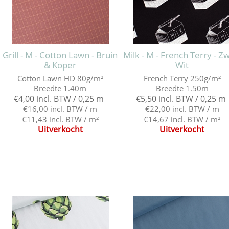
Grill - M - Cotton Lawn - Bruin
Milk - M - French Terry - Z
& Koper
Wit
Cotton Lawn HD 80g/m²
French Terry 250g/m²
Breedte 1.40m
Breedte 1.50m
€4,00 incl. BTW / 0,25 m
€5,50 incl. BTW / 0,25 m
€16,00 incl. BTW / m
€22,00 incl. BTW / m
€11,43 incl. BTW / m²
€14,67 incl. BTW / m²
Uitverkocht
Uitverkocht