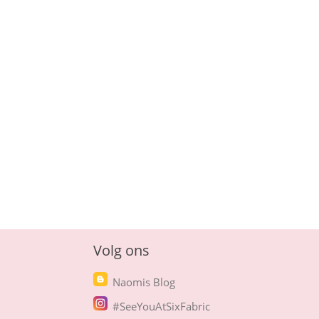
Volg ons
Naomis Blog
#SeeYouAtSixFabric