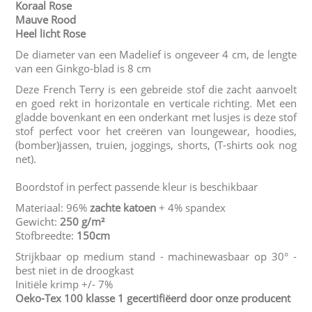
Koraal Rose
Mauve Rood
Heel licht Rose
De diameter van een Madelief is ongeveer 4 cm, de lengte
van een Ginkgo-blad is 8 cm
Deze French Terry is een gebreide stof die zacht aanvoelt
en goed rekt in horizontale en verticale richting. Met een
gladde bovenkant en een onderkant met lusjes is deze stof
stof perfect voor het creëren van loungewear, hoodies,
(bomber)jassen, truien, joggings, shorts, (T-shirts ook nog
net).
Boordstof in perfect passende kleur is beschikbaar
Materiaal: 96%
zachte katoen
+ 4% spandex
Gewicht:
250 g/m²
Stofbreedte:
150cm
Strijkbaar op medium stand - machinewasbaar op 30° -
best niet in de droogkast
Initiële krimp +/- 7%
Oeko-Tex 100 klasse 1 gecertifiëerd door onze producent