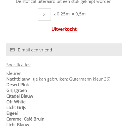
De stof zal uiteraard uit één stuk geknipt worden.
x 0.25m
= 0,5m
Uitverkocht
Specificaties
:
Kleuren:
Nachtblauw
(Je kan gebruiken: Gütermann kleur 36)
Desert Pink
Grijsgroen
Citadel Blauw
Off-White
Licht Grijs
Eigeel
Caramel Café Bruin
Licht Blauw