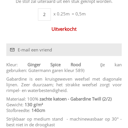
De stof zal uiteraard uit één stuk geknipt worden.
x 0.25m
= 0,5m
Uitverkocht
Kleur:
Ginger Spice Rood
(Je kan
gebruiken: Gütermann garen kleur 589)
Gabardine is een kruisgeweven weefsel met diagonale
lijnen. Zeer duurzaam; het strakke weefsel zorgt voor
rimpel- en waterbestendigheid.
Materiaal: 100%
zachte katoen - Gabardine Twill
(2/2)
Gewicht:
130 g/m²
Stofbreedte:
140cm
Strijkbaar op medium stand - machinewasbaar op 30° -
best niet in de droogkast