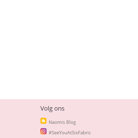
Volg ons
Naomis Blog
#SeeYouAtSixFabric