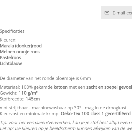
Specificaties:
Kleuren:
Marala (donker)rood
Meloen oranje roos
Pastelroos
Lichtblauw
De diameter van het ronde bloempje is 6mm
Materiaal: 100% gekamde
katoen
met een
zacht en soepel gevoel
Gewicht:
110 g/m²
Stofbreedte:
145cm
Vlot strijkbaar - machinewasbaar op 30° - mag in de droogkast
Kleurvast en minimale krimp.
Oeko-Tex 100 class 1 gecertifiëer
Tip: voor het vernaaien/verwerken, kan je je stof best altijd eve
Let op: De kleuren op je beeldscherm kunnen afwijken van de wer