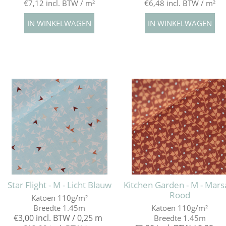
€7,12 incl. BTW / m²
€6,48 incl. BTW / m²
Star Flight - M - Licht Blauw
Kitchen Garden - M - Mars
Rood
Katoen 110g/m²
Breedte 1.45m
Katoen 110g/m²
€3,00 incl. BTW / 0,25 m
Breedte 1.45m