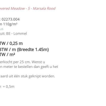
Covered Meadow - S - Marsala Rood
:
02273.004
en 110g/m²
tus
uit:
BE - Lommel
BTW / 0,25 m
 BTW / m (Breedte 1.45m)
BTW / m²
verkocht per 25 cm. Wenst u
n meter te bestellen dan geeft u het
eraard uit één stuk geknipt worden.
m
= 0,5m