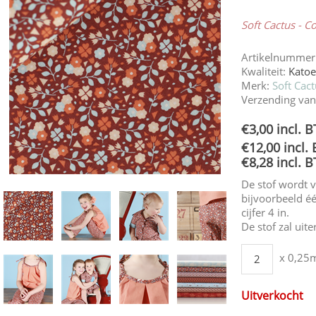
Soft Cactus - 
Artikelnummer
Kwaliteit:
Kato
Merk:
Soft Cac
Verzending van
€3,00 incl. 
€12,00 incl.
€8,28 incl. 
De stof wordt 
bijvoorbeeld éé
cijfer 4 in.
De stof zal uit
x 0,25
Uitverkocht