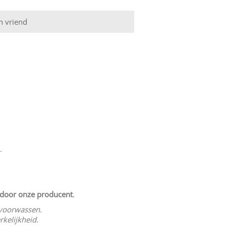
.
d door onze producent
.
n voorwassen.
kelijkheid.