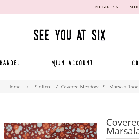
REGISTREREN
INLO
handel
Mijn account
Co
Home
/
Stoffen
/
Covered Meadow - S - Marsala Rood
Covere
Marsal