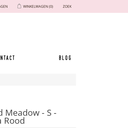
GGEN
WINKELWAGEN
(0)
ZOEK
ntact
Blog
d Meadow - S -
a Rood